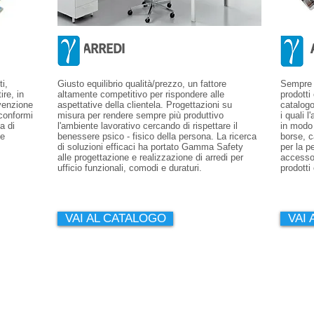
ARREDI
A
i,
Giusto equilibrio qualità/prezzo, un fattore
Sempre a
ire, in
altamente competitivo per rispondere alle
prodotti
evenzione
aspettative della clientela. Progettazioni su
catalogo
 conformi
misura per rendere sempre più produttivo
i quali 
a di
l'ambiente lavorativo cercando di rispettare il
in modo 
 e
benessere psico - fisico della persona. La ricerca
borse, c
di soluzioni efficaci ha portato Gamma Safety
per la p
alle progettazione e realizzazione di arredi per
accessor
ufficio funzionali, comodi e duraturi.
prodotti
VAI AL CATALOGO
VAI